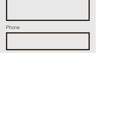
Phone
Email
Schijf uw bericht